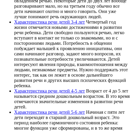
овладением речью. Некоторые дети до двух лет вообще
раз­говаривают мало, но на третьем году обычно все
дети начинают охотно и много говорить. Они уже
лучше понимают речь окружа­ющих людей.
Характеристика речи детей 3-4 лет
Четвертый год
жизни отмечается новыми достижениями в развитии
речи ребенка. Дети свободно пользуются речью, легко
вступают в контакт не только со знакомыми, но и с
посторонними людьми. Потребность в общении
побуждает малышей к проявлению инициативы, они
сами начинают разговор, задают много вопросов, их
познавательные потребности увеличиваются. Детей
интересуют явления природы, взаимоотношения между
людьми, незнакомые предметы. Нужно поддержать этот
интерес, так как он лежит в основе дальней­шего
развития речи и других высших психических функций
ребенка.
Характеристика речи детей 4-5 лет
Возраст от 4 до 5 лет
называется средним дошколь­ным возрастом. В это время
отмечаются значительные изменения в развитии речи
детей.
Характеристика речи детей 5-6 лет
Начиная с пяти лет
дети переходят в старший до­школьный возраст. Это
период наиболее гармоничного состояния ре­бенка:
многие функции уже сформированы, и в то же время