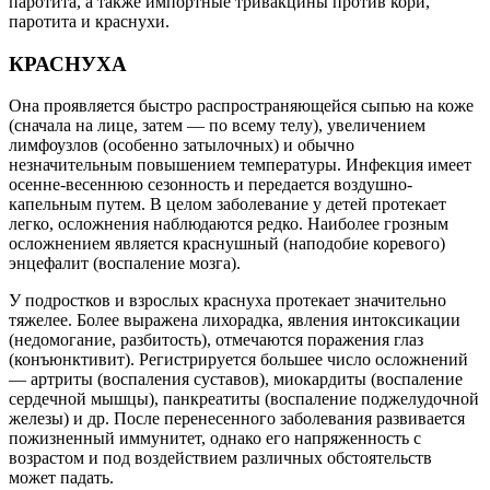
паротита, а также импортные тривакцины против кори,
паротита и краснухи.
КРАСНУХА
Она проявляется быстро распространяющейся сыпью на коже
(сначала на лице, затем — по всему телу), увеличением
лимфоузлов (особенно затылочных) и обычно
незначительным повышением температуры. Инфекция имеет
осенне-весеннюю сезонность и передается воздушно-
капельным путем. В целом заболевание у детей протекает
легко, осложнения наблюдаются редко. Наиболее грозным
осложнением является краснушный (наподобие коревого)
энцефалит (воспаление мозга).
У подростков и взрослых краснуха протекает значительно
тяжелее. Более выражена лихорадка, явления интоксикации
(недомогание, разбитость), отмечаются поражения глаз
(конъюнктивит). Регистрируется большее число осложнений
— артриты (воспаления суставов), миокардиты (воспаление
сердечной мышцы), панкреатиты (воспаление поджелудочной
железы) и др. После перенесенного заболевания развивается
пожизненный иммунитет, однако его напряженность с
возрастом и под воздействием различных обстоятельств
может падать.