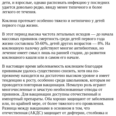
дети, и взрослые, однако распознать инфекцию у последних
удается довольно редко, ввиду менее типичного и более
легкого ее течения.
Коклюш протекает особенно тяжело и нетипично у детей
первого года жизни.
В этот период высока частота летальных исходов — до начала
массовых прививок смертность среди детей первого года
жизни составляла 50-60%, детей других возрастов — 8%. На
коклюшную палочку действуют многие антибиотики, но
лечение имеет смысл лишь на ранней стадии, до развития
коклюшного кашля или в самом его начале.
В настоящее время заболеваемость коклюшем благодаря
прививкам удалось существенно снизить, хотя она по-
прежнему находится на достаточно высоком уровне и имеет
тенденцию к росту, особенно среди школьников, которым не
проводится повторная вакцинация. Немалую роль играют
многочисленные и зачастую необоснованные отводы от
прививок. Для вакцинации доступны отечественный и
импортный препараты. Оба хорошо защищают от заболевания
или, по крайней мере, от более тяжелого его проявления.
Разница между вакцинами в основном в том, что
отечественная (АКДС) защищает от дифтерии, столбняка и