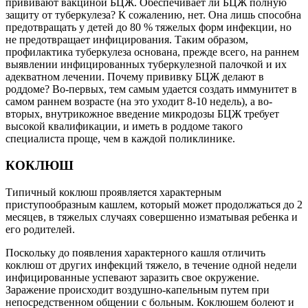
прививают вакциной БЦЖ. Обеспечивает ли БЦЖ полную
защиту от туберкулеза? К сожалению, нет. Она лишь способна
предотвращать у детей до 80 % тяжелых форм инфекции, но
не предотвращает инфицирования. Таким образом,
профилактика туберкулеза основана, прежде всего, на раннем
выявлении инфицированных туберкулезной палочкой и их
адекватном лечении. Почему прививку БЦЖ делают в
роддоме? Во-первых, тем самым удается создать иммунитет в
самом раннем возрасте (на это уходит 8-10 недель), а во-
вторых, внутрикожное введение микродозы БЦЖ требует
высокой квалификации, и иметь в роддоме такого
специалиста проще, чем в каждой поликлинике.
КОКЛЮШ
Типичный коклюш проявляется характерным
приступообразным кашлем, который может продолжаться до 2
месяцев, в тяжелых случаях совершенно изматывая ребенка и
его родителей.
Поскольку до появления характерного кашля отличить
коклюш от других инфекций тяжело, в течение одной недели
инфицированные успевают заразить свое окружение.
Заражение происходит воздушно-капельным путем при
непосредственном общении с больным. Коклюшем болеют и