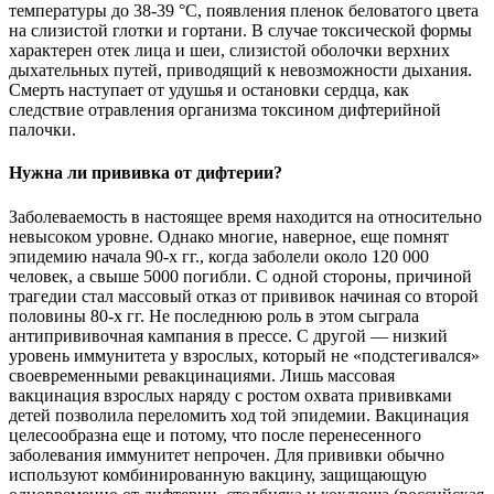
температуры до 38-39 °С, появления пленок беловатого цвета
на слизистой глотки и гортани. В случае токсической формы
характерен отек лица и шеи, слизистой оболочки верхних
дыхательных путей, приводящий к невозможности дыхания.
Смерть наступает от удушья и остановки сердца, как
следствие отравления организма токсином дифтерийной
палочки.
Нужна ли прививка от дифтерии?
Заболеваемость в настоящее время находится на относительно
невысоком уровне. Однако многие, наверное, еще помнят
эпидемию начала 90-х гг., когда заболели около 120 000
человек, а свыше 5000 погибли. С одной стороны, причиной
трагедии стал массовый отказ от прививок начиная со второй
половины 80-х гг. Не последнюю роль в этом сыграла
антипрививочная кампания в прессе. С другой — низкий
уровень иммунитета у взрослых, который не «подстегивался»
своевременными ревакцинациями. Лишь массовая
вакцинация взрослых наряду с ростом охвата прививками
детей позволила переломить ход той эпидемии. Вакцинация
целесообразна еще и потому, что после перенесенного
заболевания иммунитет непрочен. Для прививки обычно
используют комбинированную вакцину, защищающую