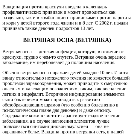
Вакцинация против краснухи введена в календарь
профилактических прививок и может проводиться как
раздельно, так и в комбинации с прививками против паротита
и кори у детей второго года жизни и в б лет. С 2002 г. начали
прививать также девочек-подростков 13 лет.
ВЕТРЯНАЯ ОСПА (ВЕТРЯНКА)
Ветряная оспа — детская инфекция, которую, в отличие от
краснухи, трудно с чем-то спутать. Ветрянка очень заразное
заболевание, им переболевает до половины населения.
Обычно ветряная оспа поражает детей младше 10 лет. И хотя
ввиду относительно нетяжелого течения не является большой
проблемой здравоохранения, может приводить к смертельно
опасным и калечащим осложнениям, таким, как воспаление
легких и энцефалит. Вторичное инфицирование элементов
сыпи бактериями может приводить к развитию
обезображивающих шрамов (что особенно болезненно в
психологическом плане для девочек) и даже сепсису.
Содержание кожи в чистоте гарантирует гладкое течение
заболевания, а в случае нагноения элементов лучше
пользоваться синтомициновой эмульсией — она не
окрашивает белье. Вакцина против ветрянки есть, в нашей