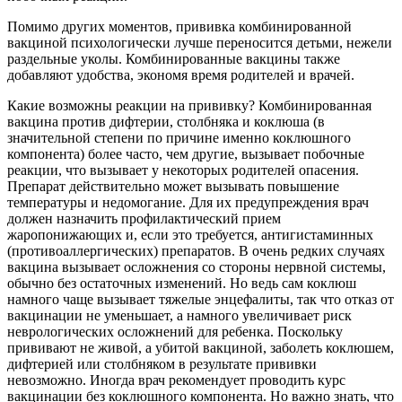
Помимо других моментов, прививка комбинированной
вакциной психологически лучше переносится детьми, нежели
раздельные уколы. Комбинированные вакцины также
добавляют удобства, экономя время родителей и врачей.
Какие возможны реакции на прививку? Комбинированная
вакцина против дифтерии, столбняка и коклюша (в
значительной степени по причине именно коклюшного
компонента) более часто, чем другие, вызывает побочные
реакции, что вызывает у некоторых родителей опасения.
Препарат действительно может вызывать повышение
температуры и недомогание. Для их предупреждения врач
должен назначить профилактический прием
жаропонижающих и, если это требуется, антигистаминных
(противоаллергических) препаратов. В очень редких случаях
вакцина вызывает осложнения со стороны нервной системы,
обычно без остаточных изменений. Но ведь сам коклюш
намного чаще вызывает тяжелые энцефалиты, так что отказ от
вакцинации не уменьшает, а намного увеличивает риск
неврологических осложнений для ребенка. Поскольку
прививают не живой, а убитой вакциной, заболеть коклюшем,
дифтерией или столбняком в результате прививки
невозможно. Иногда врач рекомендует проводить курс
вакцинации без коклюшного компонента. Но важно знать, что