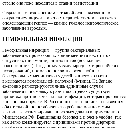
стране она пока находится в стадии регистрации.
Отдаленным осложнением ветряной оспы, вызванным
сохранением вируса в клетках нервной системы, является
опоясывающий герпес — крайне тяжелое неврологическое
заболевание взрослых.
ГЕМОФИЛЬНАЯ ИНФЕКЦИЯ
Гемофильная инфекция — группа бактериальных
заболеваний, протекающих в виде менингитов, отитов,
синуситов, пневмоний, эпиглоттитов (воспаление
надгортанника). По данным международных и российских
исследований, примерно половина всех гнойных
бактериальных менингитов у детей раннего возраста
вызываются гемофильной палочкой (b-типа). На Западе
ежегодно регистрируются лишь единичные случаи
заболевания, поскольку в развитых странах существует
прививка против гемофильной инфекции, которая проводится
в плановом порядке. В России пока эта прививка не является
обязательной, но позаботиться о ребенке можно самим —
вакцина зарегистрирована и рекомендована к применению
Минздравом РФ. Вакцинация безопасна и очень удобна, так
как легко комбинируется с прививками против дифтерии,
столбняка, коклюша и полиомиелита. Тем, кто не привил