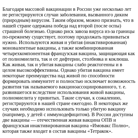
Благодаря массовой вакцинации в России уже несколько лет
не регистрируются случаи заболевания, вызванного диким
(природным) вирусом. Таким образом, можно признать, что в
нашей стране одержана победа над второй (после оспы)
страшной болезнью. Однако риск завоза вируса из-за границы
по-прежнему существует, поэтому продолжать прививаться
нужно. Используются живая и убитая (инактивированная)
моновалентные вакцины, а также комбинированная
четырехкомпонентная французская вакцина, защищающая как
от полиомиелита, так и от дифтерии, столбняка и коклюша.
Как живая, так и убитая вакцины слабо реактогенны и в
целом высокоэффективны. Однако убитая вакцина имеет
некоторые преимущества над живой по способности
формировать иммунитет и полностью исключает возможность
развития так называемого вакциноассоциированного, т. е.
развившегося вследствие использования живой вакцины,
полиомиелита у привитых. Такие случаи, к сожалению,
регистрируются в нашей стране ежегодно. В некоторых же
случаях необходимо использовать только убитую вакцину
(например, у детей с иммунодефицитом). В России доступны
две вакцины — отечественная живая вакцина ОПВ и
французская инактивированная вакцина «Имовакс Полно»,
которая также входит в состав вакцины «Тетракок».