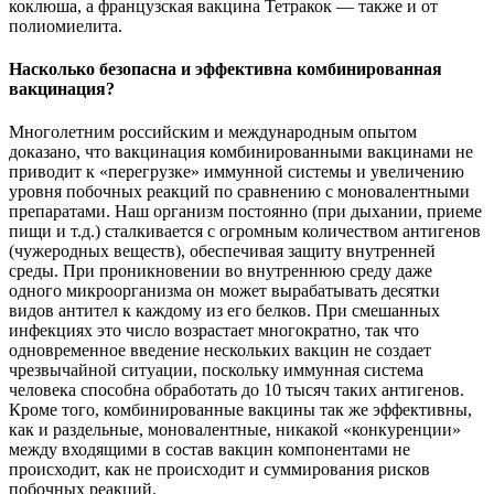
коклюша, а французская вакцина Тетракок — также и от
полиомиелита.
Насколько безопасна и эффективна комбинированная
вакцинация?
Многолетним российским и международным опытом
доказано, что вакцинация комбинированными вакцинами не
приводит к «перегрузке» иммунной системы и увеличению
уровня побочных реакций по сравнению с моновалентными
препаратами. Наш организм постоянно (при дыхании, приеме
пищи и т.д.) сталкивается с огромным количеством антигенов
(чужеродных веществ), обеспечивая защиту внутренней
среды. При проникновении во внутреннюю среду даже
одного микроорганизма он может вырабатывать десятки
видов антител к каждому из его белков. При смешанных
инфекциях это число возрастает многократно, так что
одновременное введение нескольких вакцин не создает
чрезвычайной ситуации, поскольку иммунная система
человека способна обработать до 10 тысяч таких антигенов.
Кроме того, комбинированные вакцины так же эффективны,
как и раздельные, моновалентные, никакой «конкуренции»
между входящими в состав вакцин компонентами не
происходит, как не происходит и суммирования рисков
побочных реакций.