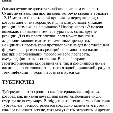
капли.
Однако лучше не допустить заболевание, чем его лечить.
Существует вакцина против кори, которую вводят в возрасте
12-15 месяцев (с повторной прививкой перед школой) и
которая дает очень хорошую и длительную защиту. Какие
реакции возможны на прививку? Иногда через 1-2 недели
возможно повышение температуры тела, сыпь, другие
реакции. Для их профилактики врач может назначить
жаропонижающие и антигистаминные препараты.
Вакцинация против кори противопоказана детям с тяжелыми
формами аллергических реакций на компоненты вакцины и,
как при использовании любого живого препарата,
иммунодефицитные состояния. В нашей стране
зарегистрированы как раздельные, так и комбинированные
вакцины, позволяющие защититься одной прививкой сразу от
трех инфекций — кори, паротита и краснухи.
ТУБЕРКУЛЕЗ
Туберкулез — это хроническая бактериальная инфекция,
которая, как никакая другая, вызывает наибольшее число
смертей по всему миру. Возбудитель инфекции, микобактерия
туберкулеза, распространяется воздушно-капельным путем и
сначала поражает легкие, хотя могут быть затронуты и другие