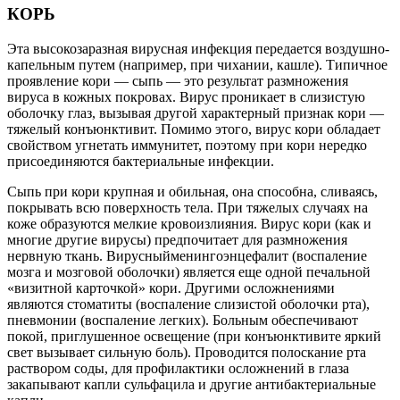
КОРЬ
Эта высокозаразная вирусная инфекция передается воздушно-
капельным путем (например, при чихании, кашле). Типичное
проявление кори — сыпь — это результат размножения
вируса в кожных покровах. Вирус проникает в слизистую
оболочку глаз, вызывая другой характерный признак кори —
тяжелый конъюнктивит. Помимо этого, вирус кори обладает
свойством угнетать иммунитет, поэтому при кори нередко
присоединяются бактериальные инфекции.
Сыпь при кори крупная и обильная, она способна, сливаясь,
покрывать всю поверхность тела. При тяжелых случаях на
коже образуются мелкие кровоизлияния. Вирус кори (как и
многие другие вирусы) предпочитает для размножения
нервную ткань. Вирусныйменингоэнцефалит (воспаление
мозга и мозговой оболочки) является еще одной печальной
«визитной карточкой» кори. Другими осложнениями
являются стоматиты (воспаление слизистой оболочки рта),
пневмонии (воспаление легких). Больным обеспечивают
покой, приглушенное освещение (при конъюнктивите яркий
свет вызывает сильную боль). Проводится полоскание рта
раствором соды, для профилактики осложнений в глаза
закапывают капли сульфацила и другие антибактериальные