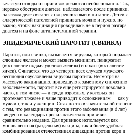
зачастую отводы от прививок делаются необоснованно. Так,
нередко обострения диатеза, наблюдаемого после прививки,
на самом деле связаны с погрешностями в питании. Детей с
аллергической патологией прививать можно и нужно, но
важно, чтобы вакцинация проводилась не в период разгара
диатеза и на фоне антигистаминной терапии.
ЭПИДЕМИЧЕСКИЙ
ПАРОТИТ (СВИНКА)
Паротит, или свинка, вызывается вирусом, который поражает
слюнные железы и может вызвать менингит, панкреатит
(воспаление поджелудочной железы) и орхит (воспаление
яичек). Считается, что до четверти всех случаев мужского
бесплодия обусловлены вирусом паротита. Несмотря на
массовую вакцинацию, приведшую к заметному снижению
заболеваемости, паротит все еще регистрируется довольно
часто, в том числе — и среди взрослых, у которых он
протекает тяжелее и чаще приводит к осложнениям — как у
мужчин, так и у женщин. Связано это в значительной степени
с тем, что ревакцинация против этого заболевания (в б лет)
введена в календарь профилактических прививок
сравнительно недавно. Для прививок используется как
моновалентная (раздельная) вакцина, так и более удобная
комбинированная отечественная дивакцина против кори и