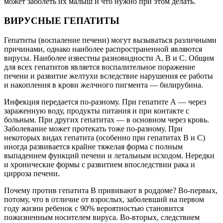
может заболеть их малыш и что нужно при этом делать.
ВИРУСНЫЕ ГЕПАТИТЫ
Гепатиты (воспаление печени) могут вызываться различными
причинами, однако наиболее распространенной являются
вирусы. Наиболее известны разновидности А, В и С. Общим
для всех гепатитов является воспалительное поражение
печени и развитие желтухи вследствие нарушения ее работы
и накопления в крови желчного пигмента — билирубина.
Инфекция передается по-разному. При гепатите А — через
зараженную воду, продукты питания и при контакте с
больным. При других гепатитах — в основном через кровь.
Заболевание может протекать тоже по-разному. При
некоторых видах гепатита (особенно при гепатитах В и С)
иногда развивается крайне тяжелая форма с полным
выпадением функций печени и летальным исходом. Нередки
и хронические формы с развитием впоследствии рака и
цирроза печени.
Почему против гепатита В прививают в роддоме? Во-первых,
потому, что в отличие от взрослых, заболевший на первом
году жизни ребенок с 90% вероятностью становится
пожизненным носителем вируса. Во-вторых, следствием