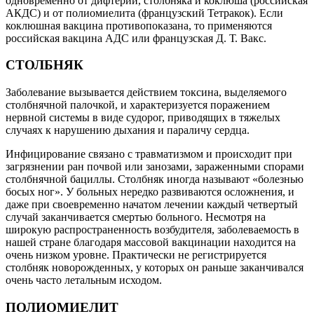
одновременно от дифтерии, столбняка и коклюша (российская
АКДС) и от полиомиелита (французский Тетракок). Если
коклюшная вакцина противопоказана, то применяются
российская вакцина АДС или французская Д. Т. Вакс.
СТОЛБНЯК
Заболевание вызывается действием токсина, выделяемого
столбнячной палочкой, и характеризуется поражением
нервной системы в виде судорог, приводящих в тяжелых
случаях к нарушению дыхания и параличу сердца.
Инфицирование связано с травматизмом и происходит при
загрязнении ран почвой или занозами, зараженными спорами
столбнячной бациллы. Столбняк иногда называют «болезнью
босых ног». У больных нередко развиваются осложнения, и
даже при своевременно начатом лечении каждый четвертый
случай заканчивается смертью больного. Несмотря на
широкую распространенность возбудителя, заболеваемость в
нашей стране благодаря массовой вакцинации находится на
очень низком уровне. Практически не регистрируется
столбняк новорожденных, у которых он раньше заканчивался
очень часто летальным исходом.
ПОЛИОМИЕЛИТ