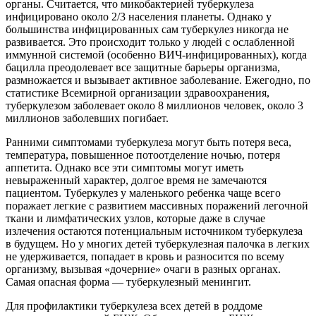
органы. Считается, что микобактерией туберкулеза
инфицировано около 2/3 населения планеты. Однако у
большинства инфицированных сам туберкулез никогда не
развивается. Это происходит только у людей с ослабленной
иммунной системой (особенно ВИЧ-инфицированных), когда
бацилла преодолевает все защитные барьеры организма,
размножается и вызывает активное заболевание. Ежегодно, по
статистике Всемирной организации здравоохранения,
туберкулезом заболевает около 8 миллионов человек, около 3
миллионов заболевших погибает.
Ранними симптомами туберкулеза могут быть потеря веса,
температура, повышенное потоотделение ночью, потеря
аппетита. Однако все эти симптомы могут иметь
невыраженный характер, долгое время не замечаются
пациентом. Туберкулез у маленького ребенка чаще всего
поражает легкие с развитием массивных поражений легочной
ткани и лимфатических узлов, которые даже в случае
излечения остаются потенциальным источником туберкулеза
в будущем. Но у многих детей туберкулезная палочка в легких
не удерживается, попадает в кровь и разносится по всему
организму, вызывая «дочерние» очаги в разных органах.
Самая опасная форма — туберкулезный менингит.
Для профилактики туберкулеза всех детей в роддоме