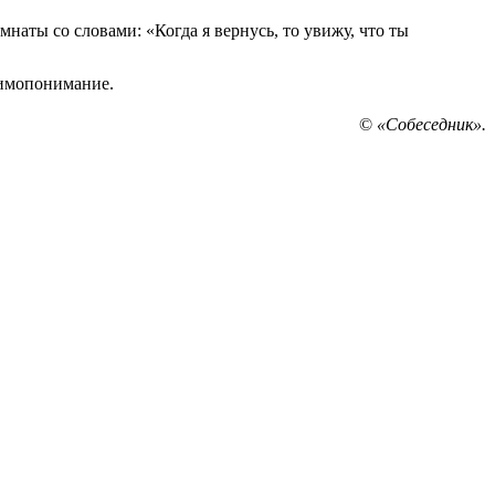
­наты со словами: «Когда я вернусь, то увижу, что ты
аи­мопонимание.
©
«Собеседник».