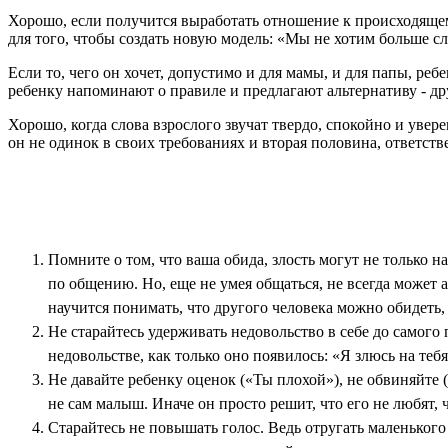
Хорошо, если получится выработать отно­шение к происходяще
для того, чтобы создать новую модель: «Мы не хотим больше сл
Если то, чего он хочет, допустимо и для мамы, и для папы, реб
ребенку напоминают о правиле и предлагают альтернативу - др
Хорошо, когда слова взрослого звучат твердо, спокойно и увере
он не одинок в своих тре­бованиях и вторая половина, ответстве
Помните о том, что ваша обида, злость могут не только н
по общению. Но, еще не умея общаться, не всегда может 
научится понимать, что другого человека можно обидеть, н
Не старайтесь удерживать недовольс­тво в себе до самого
недовольстве, как только оно появилось: «Я злюсь на тебя,
Не давайте ребенку оценок («Ты пло­хой»), не обвиняйте 
не сам малыш. Иначе он просто решит, что его не любят, ч
Старайтесь не повышать голос. Ведь от­ругать маленького