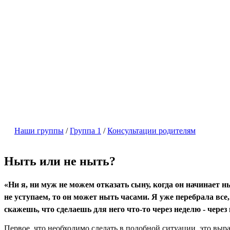
Наши группы
/
Группа 1
/
Консультации родителям
Ныть или не ныть?
«Ни я, ни муж не можем отказать сыну, когда он
начинает н
не уступа­
ем, то он может ныть часами. Я уже перебрала
все
скажешь, что сделаешь для него что-то через неделю - через 
Первое, что необходимо сделать в подобной ситуации, это выра