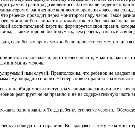
с видит рамки, границы дозво­ленного. Затем ваше видение прои
омпьютером ограниченное коли­чество времени - здесь вы солида
что ребенок проводит перед монитором пару часов. Такое разногла
разрешением, либо начинает ныть маме так, чтобы слышал папа, 
 общей воспитатель­ной картины формируется свод правил, кото­
авила, а также хоро­шо бы подумать, чем ребенку занять высвоб
льно, если бы это время можно было провести совместно, играя 
онкретной новой задачи, он от нечего делать, может вложить сто
щая внимания мелочь.
егулируемый ими случай. Предположим, что ребенок не владеет 
мама ему злорадно говорит: «Теперь новое правило - за компьюте
нытья и необходимости поступаться своими желаниями все взрос
ебенок реа­гирует не на правило и не на содержательную часть в
ждать одно правило. Тог­да ребенку его легче усвоить. Обсужде
бенку соблюдать это пра­вило. Возвращаясь к тому же компьюте