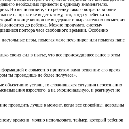
сходящего необходимо привести к единому знаменателю.
рны. Но вы полагаете, что ребенку такого возраста вполне
сие на практике ведет к тому, что, когда у ребенка за­
который в конце концов не выдержит и выразительно пос­мотрит
рый доносится до ребенка. Можно продумать систему
о­дившиеся полтора часа свободного времени. Особенно
в настольные игры, помогая маме печь пирог или помогая папе
лько сво­их сил в нытье, что все происходившее ранее в этом
инфор­мацией о совместно принятом вами решении: его время
­ром ты проводишь не более получаса».
лые объективно устали, то сложившаяся ситуация неосознанно
ысказывания взрослого, а на эмоцио­нальную, и реагирует не
ние про­водить лучше в момент, когда все спокойны, довольны
рному времени, можно использовать таймер, кото­рый ребенок