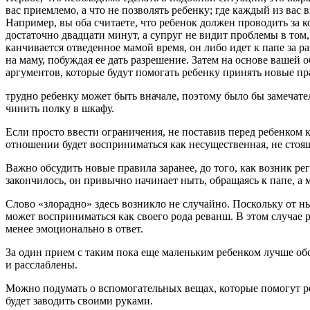
вас приемлемо, а что не позволять ребенку; где каждый из ва
Например, вы оба считаете, что ребенок должен проводить за к
достаточно двадцати минут, а супруг не видит проблемы в том, 
канчивается отведенное мамой время, он либо идет к папе за 
на маму, побуждая ее дать разрешение. Затем на основе вашей
аргументов, которые будут помогать ребенку принять новые пр
трудно ребенку может быть вначале, поэтому было бы замечате
чинить полку в шкафу.
Если просто ввести ограничения, не поста­вив перед ребенком к
отношении будет восприниматься как не­существенная, не стоя
Важно обсудить новые правила заранее, до того, как возник р
закончилось, он привычно начинает ныть, обращаясь к папе, а 
Слово «злорадно» здесь возникло не слу­чайно. Поскольку от 
может восприниматься как свое­го рода реванш. В этом случае р
менее эмоционально в ответ.
За один прием с таким пока еще маленьким ребенком лучше обсу
и расслаблены.
Можно подумать о вспомогательных вещах, которые помогут ре
будет заводить своими руками.