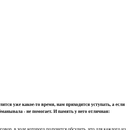
лится уже какое-то вре­
мя, нам приходится уступать, а если
бманывала - не помогает. И па­
мять у него отличная:
овор, в ходе которого получится обсудить, что для каждого из