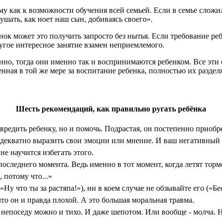
му как к возможности обучения всей семьей. Если в семье слож
ушать, как ноет наш сын, добиваясь своего».
енок может это полу­чить запросто без нытья. Если требование р
угое интересное занятие взамен неприемлемого.
нно, тогда они имен­но так и воспринимаются ребенком. Все эти 
нная в той же мере за воспитание ребенка, полно­стью их разделя
Шесть рекомендаций,
как правильно ругать ребёнка
авредить ребенку, но и по­мочь. Подрастая, он постепенно приобр
адекватно выра­зить свои эмоции или мнение. И ваш нега­тивный
е на­учится избегать этого.
 последнего момента. Ведь именно в тот момент, когда летят торм
 потому что...»
(«Ну что ты за растяпа!»), ни в коем случае не обзывайте его («
то он и правда пло­хой. А это большая моральная травма.
 непоседу можно и тихо. И даже шепотом. Или вообще - молча. На­