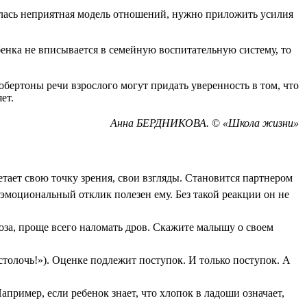
и­лась неприятная модель отношений, нужно приложить усилия
ебенка не вписывается в семейную воспи­тательную систему, то
обертоны речи взрослого могут придать уве­ренность в том, что
ет.
Анна БЕРДНИКОВА.
©
«Школа жизни»
етает свою точку зрения, свои взгляды. Становит­ся партнером
 эмоциональный отклик полезен ему. Без такой реакции он не
о­за, проще всего наломать дров. Скажите ма­лышу о своем
Бестолочь!»). Оценке подлежит поступок. И только поступок. А
пример, если ребенок знает, что хлопок в ла­доши означает,