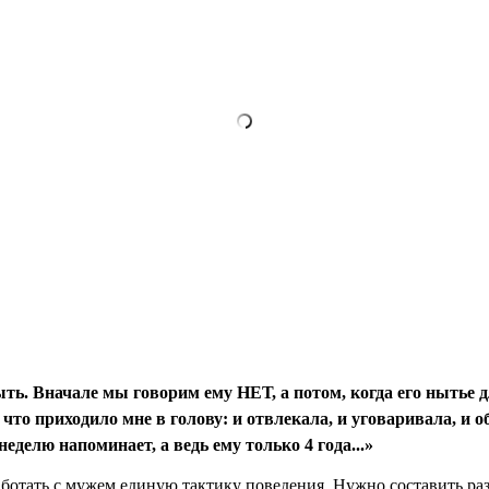
ыть. Вначале мы говорим ему НЕТ, а
потом, когда его нытье д
, что приходило мне в голову: и отвлекала, и
уговаривала, и о
неделю на­
поминает, а ведь ему только 4 года...»
ботать с мужем единую такти­ку поведения. Нужно составить разг