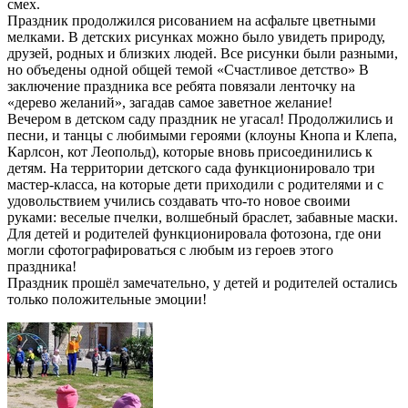
смех.
Праздник продолжился рисованием на асфальте цветными
мелками. В детских рисунках можно было увидеть природу,
друзей, родных и близких людей. Все рисунки были разными,
но объедены одной общей темой «Счастливое детство» В
заключение праздника все ребята повязали ленточку на
«дерево желаний», загадав самое заветное желание!
Вечером в детском саду праздник не угасал! Продолжились и
песни, и танцы с любимыми героями (клоуны Кнопа и Клепа,
Карлсон, кот Леопольд), которые вновь присоединились к
детям. На территории детского сада функционировало три
мастер-класса, на которые дети приходили с родителями и с
удовольствием учились создавать что-то новое своими
руками: веселые пчелки, волшебный браслет, забавные маски.
Для детей и родителей функционировала фотозона, где они
могли сфотографироваться с любым из героев этого
праздника!
Праздник прошёл замечательно, у детей и родителей остались
только положительные эмоции!