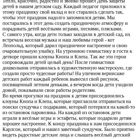
Тепло, красочно, радостно и звонко прошёл День защиты
детей в нашем детском саду. Каждый педагог приложил к
этому празднику свой вклад и все старались сделать так,
чтобы этот праздник надолго запомнился детям. Мы
постарались в этот день создать праздничную атмосферу и
порадовать детей весёлыми играми, песнями, плясками.
С самого утра, когда дети только заходили в детский сад, их
встречала веселая музыка и наш любимы герой - кот
Леопольд, который дарил праздничное настроение и свою
очаровательную улыбку. На утреннюю гимнастику в гости к
детворе пришли клоуны Кнопа и Клепа. Так же эти герои
сопровождали детей целый день! После гимнастики
дошкольник отправилась в художественную мастерскую, где
создали просто чудесные работы! На уличном вернисаже
детских работ каждый ребенок вывесил свой рисунок,
посвященный летним денькам, а вечером когда дети уходили
домой, показывали свои работы родителям.
Во время прогулки на праздник к детям присоединились
клоуны Кнопа и Клепа, которые пригласили отправиться на
поиски сундучка с подарками, который потерялся на какой-то
из остановок паровозика. На каждой из остановок дети
играли в весёлые игры и эстафеты, которые подарили детям
хорошее настроение. К концу праздника к нам присоединился
Карлсон, который и нашел заветный сундучок. Было приятно
видеть радостные детские лица и слышать весёлый детский