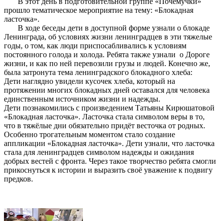
В этот день в подготовительной группе «Почемучки»
прошло тематическое мероприятие на тему: «Блокадная
ласточка».
В ходе беседы дети в доступной форме узнали о блокаде
Ленинграда, об условиях жизни ленинградцев в эти тяжелые
годы, о том, как люди приспосабливались к условиям
постоянного голода и холода. Ребята также узнали о Дороге
жизни, и как по ней перевозили грузы и людей. Конечно же,
была затронута тема ленинградского блокадного хлеба:
Дети наглядно увидели кусочек хлеба, который на
протяжении многих блокадных дней оставался для человека
единственным источником жизни и надежды.
Дети познакомились с произведением Татьяны Кирюшатовой
«Блокадная ласточка». Ласточка стала символом веры в то,
что в тяжёлые дни обязательно придёт весточка от родных.
Особенно трогательным моментом стало создание
аппликации «Блокадная ласточка». Дети узнали, что ласточка
стала для ленинградцев символом надежды и ожидания
добрых вестей с фронта. Через такое творчество ребята смогли
прикоснуться к истории и выразить своё уважение к подвигу
предков.