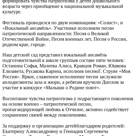
формировать чувства патриотизма у детей дошкольного
возраста через приобщение к национальной музыкальной
культуре.
Фестиваль проводился по двум номинациям: «Солист», и
«Вокальный ансамбль». Участники исполняли песни
патриотической направленности: Песня о Великой
Отечественной Войне, Песня военных лет, Песня о России,
родном крае, городе.
Наш детский сад представил вокальный ансамбль
подготовительной к школе группыв составе пяти человек:
Останина Софья, Малеева Алиса, Кравцов Роман, Юшкова
Елизавета, Русакова Карина, исполнив песнюГ. Струве «Моя
Россия». Яркое, слаженное исполнение песни заслужили
аплодисменты зала и жюри, а ребятам вручили Диплом за
участие в конкурсе «Малыши о Родине поют».
Воспитание чувства патриотизма у подрастающего поколения
на основе военно – патриотической песни,
пропагандирующей любовь к Отчизне, активно содействует
сохранению связей между поколениями.
За поддержку и организацию детейблагодарим родителей:
Екатерину Александровну и Геннадия Сергеевича