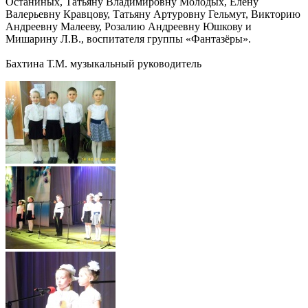
Останиных, Татьяну Владимировну Молодых, Елену
Валерьевну Кравцову, Татьяну Артуровну Гельмут, Викторию
Андреевну Малееву, Розалию Андреевну Юшкову и
Мишарину Л.В., воспитателя группы «Фантазёры».
Бахтина Т.М. музыкальный руководитель