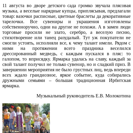
11 августа во дворе детского сада громко звучала плясовая
музыка, а веселые нарядные купцы, приплясывая, предлагали
товар: вазочки расписные, цветные браслеты да декоративные
тарелочки. Все сувениры и украшения изготовлены
собственноручно, одни на другие не похожи. А в замен люди
торговые просили не злато, серебро, а веселую песню,
стихотворение или танец разудалый. Тут уж покупатели не
смогли устоять, исполняли все, к чему талант имели. Рядом с
ними на протяжении всего праздника веселился
дрессированный медведь, с каждым пускался в пляс: то
галопом, то вприсядку. Ярмарка удалась на славу, каждый за
свой талант получил не только сувенир, но и сладкий приз. В
завершении мероприятия не было грустных лиц, ведь впереди
всех ждало грандиозное, яркое событие, куда собирались
дружными семьями – большая традиционная Ирбитская
ярмарка.
Музыкальный руководитель Е.В. Молокотина