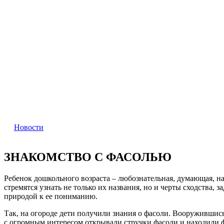
Новости
ЗНАКОМСТВО С ФАСОЛЬЮ
Ребенок дошкольного возраста – любознательная, думающая, н
стремятся узнать не только их названия, но и черты сходств
природой к ее пониманию.
Так, на огороде дети получили знания о фасоли. Вооружившись
с огромным интересом открывали стручки фасоли и находили ф