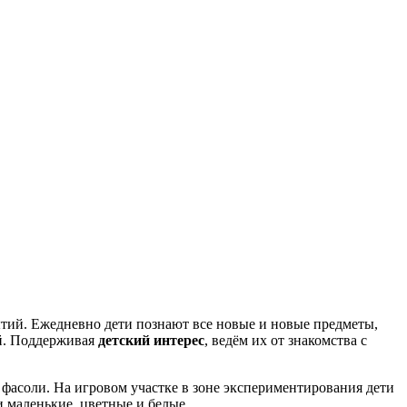
ытий. Ежедневно дети познают все новые и новые предметы,
й. Поддерживая
детский интерес
, ведём их от знакомства с
 фасоли. На игровом участке в зоне экспериментирования дети
 маленькие, цветные и белые.