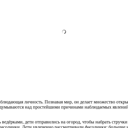
аблюдающая личность. Познавая мир, он делает множество откр
а, задумываются над простейшими причинами наблюдаемых явлени
 ведёрками, дети отправились на огород, чтобы набрать стручки
асолинки. Дети увлеченно рассматривали фасолинки: большие и