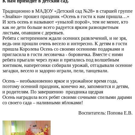
К нам приходит в детский сад.
Традиционно в МАДОУ «Детский сад №28» в старшей группе
«Знайки» прошел праздник «Осень в гости к нам пришла…»
И хоть осень и называют «унылой порой», тем не менее, кто
как не дети больше всего радуется ярким разноцветным
листьям, опавшим с деревьев.
Ребята с нетерпением ждали осенних развлечений, и не зря,
ведь они прошли очень весело и интересно. К детям в гости
пришла Королева Осень со своими осенними подарками и
пригласила в гости лесовичка - боровичка. Вместе с ними
ребята прыгали через лужи и прятались под волшебным
зонтиком, наперегонки собирали урожай, отгадывали осенние
загадки, весело и задорно играли, пели, танцевали.
Осень – необыкновенно яркое и урожайное время года,
поэтому осенний праздник, конечно же, запомнится и детям,
и родителям. По завершению праздника щедрая
Осень наградила всех ребят своими сочными спелыми дарами
со своего сада – наливными яблоками!
Воспитатель: Попова Е.В.