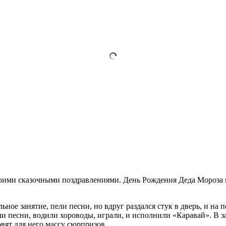
своими сказочными поздравлениями. День Рождения Деда Мороза 
ное занятие, пели песни, но вдруг раздался стук в дверь, и на 
ли песни, водили хороводы, играли, и исполнили «Каравай». В 
вят для него массу сюрпризов.