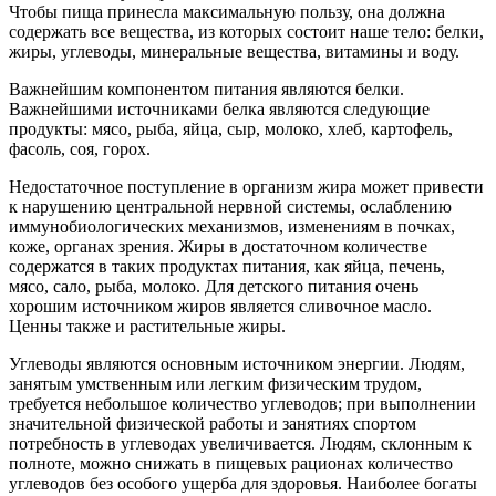
Чтобы пища принесла максимальную пользу, она должна
содержать все вещества, из которых состоит наше тело: белки,
жиры, углеводы, минеральные вещества, витамины и воду.
Важнейшим компонентом питания являются белки.
Важнейшими источниками белка являются следующие
продукты: мясо, рыба, яйца, сыр, молоко, хлеб, картофель,
фасоль, соя, горох.
Недостаточное поступление в организм жира может привести
к нарушению центральной нервной системы, ослаблению
иммунобиологических механизмов, изменениям в почках,
коже, органах зрения. Жиры в достаточном количестве
содержатся в таких продуктах питания, как яйца, печень,
мясо, сало, рыба, молоко. Для детского питания очень
хорошим источником жиров является сливочное масло.
Ценны также и растительные жиры.
Углеводы являются основным источником энергии. Людям,
занятым умственным или легким физическим трудом,
требуется небольшое количество углеводов; при выполнении
значительной физической работы и занятиях спортом
потребность в углеводах увеличивается. Людям, склонным к
полноте, можно снижать в пищевых рационах количество
углеводов без особого ущерба для здоровья. Наиболее богаты