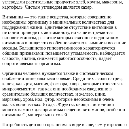
углеводами растительные продукты: хлеб, крупы, макароны,
картофель. Чистым углеводом является сахар.
Витамины — это такие вещества, которые совершенно
необходимы организму в минимальных количествах для
поддержания жизни. Длительное отсутствие витаминов в
питании приводит к авитаминозу, но чаще встречаются
гиповитаминозы, развитие которых связано с недостатком
витаминов в пище; это особенно заметно в зимние и весенние
месяцы. Большинство гиповитаминозов характеризуется
общими признаками: повышается утомляемость, наблюдается
слабость, апатия, снижается работоспособность, падает
сопротивляемость организма.
Организм человека нуждается также в систематическом
снабжении минеральными солями. Среди них - соли натрия,
калия, кальция, магния, фосфора, хлора, которые относятся к
микроэлементам, так как они необходимы ежедневно в
сравнительно больших количествах, и железо, цинк,
марганец, хром, йод, фтор, которые необходимы в очень
малых количествах. Ягоды. Фрукты, овощи - источники
многих важных для организма веществ: витаминов, особенно
витамина С, минеральных солей.
Потребность детского организма в воде выше, чем у взрослого