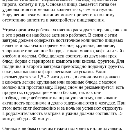
пирога, котлету и т.д. Основная пища съедается тогда без
удовольствия и в меньших количествах, чем это нужно.
Нарушение режима питания может привести к полному
отсутствию аппетита и расстройству пищеварения.
Утром организм ребенка усиленно расходует энергию, так как
в это время он наиболее активно работает. В связи с этим
завтрак должен содержать достаточное количество пищевых
веществ и включать горячее мясное, крупяное, овощное,
творожное или яичное блюдо, а также молоко, кофе или чай с
хлебом и маслом. Обед должен состоять из двух или трех
блюд: борща с гарниром и компота или киселя, фруктов. Для
полдника и второго завтрака превосходно подойдут фрукты,
соки, молоко или кефир с легкими закусками. Ужин
рекомендуется за 1,5 - 2 часа до сна, в основном он должен
включать легкие крупяные или овощные блюда с маслом,
молоко или простоквашу. Перед сном не рекомендуется, есть
продукты, содержащие много белков, так как они
возбуждающе действуют на нервную систему, повышают
активность организма и долго задерживаются в желудке. При
этом дети спят беспокойно и за ночь не успевают отдохнуть.
Продолжительность завтрака и ужина должна составлять 15
минут, обеда - 30 минут.
Однако к любым советам нужно подходить индивидуально,