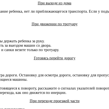
При выходе из дома
ание ребенка, нет ли приближающегося транспорта. Если у подъе
При движении по тротуару
ы держать ребенка за руку.
ть за выездом машин со двора.
и санки везите только по тротуару.
Готовясь перейти дорогу
ра дороги. Остановку для осмотра дороги, остановку для пропу
ающиеся машины.
товящееся к повороту, расскажите о сигналах указателей поворо
перехода, как оно движется по инерции.
При переходе проезжей части