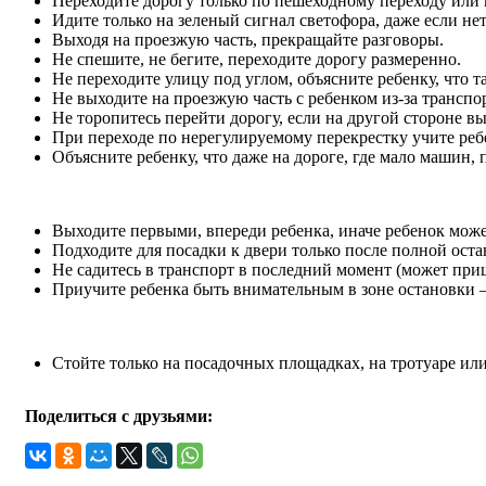
Переходите дорогу только по пешеходному переходу или 
Идите только на зеленый сигнал светофора, даже если не
Выходя на проезжую часть, прекращайте разговоры.
Не спешите, не бегите, переходите дорогу размеренно.
Не переходите улицу под углом, объясните ребенку, что т
Не выходите на проезжую часть с ребенком из-за транспо
Не торопитесь перейти дорогу, если на другой стороне вы
При переходе по нерегулируемому перекрестку учите реб
Объясните ребенку, что даже на дороге, где мало машин, 
Выходите первыми, впереди ребенка, иначе ребенок може
Подходите для посадки к двери только после полной оста
Не садитесь в транспорт в последний момент (может при
Приучите ребенка быть внимательным в зоне остановки – 
Стойте только на посадочных площадках, на тротуаре ил
Поделиться с друзьями: