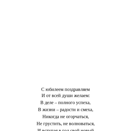
С юбилеем поздравляем
И от всей души желаем:
В деле – полного успеха,
В жизни – радости и смеха,
Никогда не огорчаться,
Не грустить, не волноваться,
И вступая в год свой новый