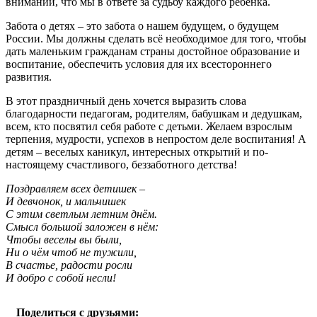
внимании, что мы в ответе за судьбу каждого ребенка.
Забота о детях – это забота о нашем будущем, о будущем
России. Мы должны сделать всё необходимое для того, чтобы
дать маленьким гражданам страны достойное образование и
воспитание, обеспечить условия для их всестороннего
развития.
В этот праздничный день хочется выразить слова
благодарности педагогам, родителям, бабушкам и дедушкам,
всем, кто посвятил себя работе с детьми. Желаем взрослым
терпения, мудрости, успехов в непростом деле воспитания! А
детям – веселых каникул, интересных открытий и по-
настоящему счастливого, беззаботного детства!
Поздравляем всех детишек –
И девчонок, и мальчишек
С этим светлым летним днём.
Смысл большой заложен в нём:
Чтобы веселы вы были,
Ни о чём чтоб не тужили,
В счастье, радости росли
И добро с собой несли!
Поделиться с друзьями: