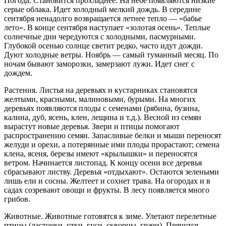
Погода. Становится прохладнее. На небе появляются низкие
серые облака. Идет холодный мелкий дождь. В сере­дине
сентября ненадолго возвращается летнее тепло — «бабье
лето». В конце сентября наступает «золотая осень». Теплые
солнечные дни чередуются с холодными, пасмурными.
Глубокой осенью солнце светит редко, часто идут дожди.
Дуют холодные ветры. Ноябрь — самый туманный месяц. По
ночам бывают заморозки, замерзают лужи. Идет снег с
дождем.
Растения. Листья на деревьях и кус­тарниках становятся
желтыми, красны­ми, малиновыми, бурыми. На многих
деревьях появляются плоды с семенами (рябина, бузина,
калина, дуб, ясень, клен, лещина и т.д.). Весной из семян
вырастут новые деревья. Звери и птицы помогают
распространению семян. За­пасливые белки и мыши переносят
желуди и орехи, а потерянные ими плоды прорастают; семена
клена, ясеня, березы имеют «крылышки» и переносятся
ветром. Начинается листо­пад. К концу осени все деревья
сбрасы­вают листву. Деревья «отдыхают». Оста­ются зелеными
лишь ели и сосны. Желтеет и сохнет трава. На огородах и в
садах созревают овощи и фрукты. В лесу появляется много
грибов.
Животные. Животные готовятся к зиме. Улетают перелетные
птицы (лас­точки, утки, гуси, скворцы, грачи). Прячутся